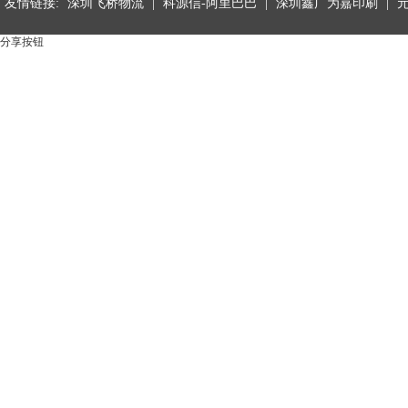
友情链接:
深圳飞桥物流
|
科源信-阿里巴巴
|
深圳鑫广为嘉印刷
|
分享按钮