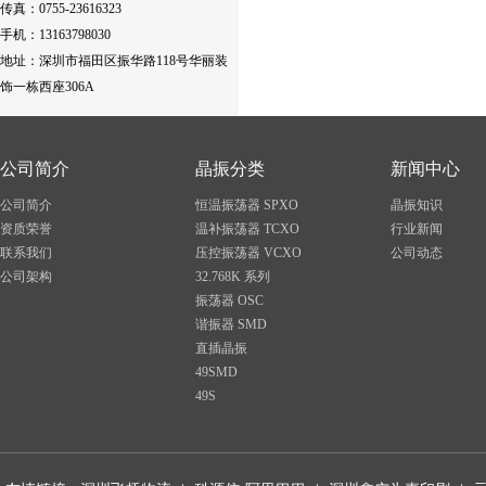
传真：0755-23616323
手机：13163798030
地址：
深圳市福田区振华路118号华丽装
饰一栋西座306A
公司简介
晶振分类
新闻中心
公司简介
恒温振荡器 SPXO
晶振知识
资质荣誉
温补振荡器 TCXO
行业新闻
联系我们
压控振荡器 VCXO
公司动态
公司架构
32.768K 系列
振荡器 OSC
谐振器 SMD
直插晶振
49SMD
49S