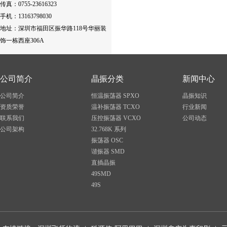
传真：0755-23616323
手机：13163798030
地址：
深圳市福田区振华路118号华丽装
饰一栋西座306A
公司简介
晶振分类
新闻中心
公司简介
恒温振荡器 SPXO
晶振知识
资质荣誉
温补振荡器 TCXO
行业新闻
联系我们
压控振荡器 VCXO
公司动态
公司架构
32.768K 系列
振荡器 OSC
谐振器 SMD
直插晶振
49SMD
49S