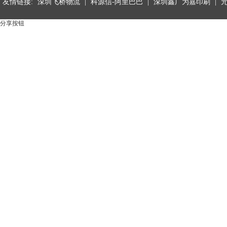
友情链接:
深圳飞桥物流
|
科源信-阿里巴巴
|
深圳鑫广为嘉印刷
|
分享按钮