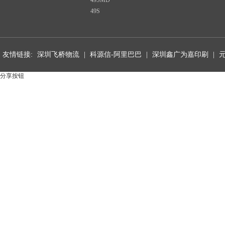
49SMD
49S
友情链接:
深圳飞桥物流
|
科源信-阿里巴巴
|
深圳鑫广为嘉印刷
|
分享按钮